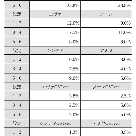
23.8%
23.8%
5・6
設定
エヴァ
ノーン
12.0%
9.0%
1・2
7.5%
11.0%
3・4
8.0%
8.0%
5・6
設定
シンディ
アミヤ
6.0%
3.0%
1・2
7.5%
4.0%
3・4
9.0%
5.0%
5・6
設定
エヴァOSTver.
ノーンOSTver.
3.8%
2.5%
1・2
2.5%
5.0%
3・4
5.0%
5.0%
5・6
設定
シンディOSTver.
アミヤOSTver.
1.2%
0.5%
1・2