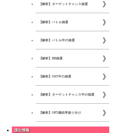
【解析】ターゲットチャンス抽選
【解析】バトル抽選
【解析】バトル中の抽選
【解析】BB抽選
【解析】OST中の抽選
【解析】ターゲットチャンス中の抽選
スロ
【解析】OPT継続率振り分け
演出情報