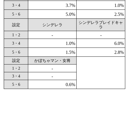
3.7%
1.0%
3・4
5.0%
2.5%
5・6
シンデレラブレイドキャ
設定
シンデレラ
ラ
-
-
1・2
1.0%
6.0%
3・4
1.5%
2.8%
5・6
設定
かぼちゃマン・女将
-
1・2
-
3・4
0.6%
5・6