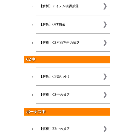
【解析】アイテム獲得抽選
【解析】OPT抽選
【解析】CZ本前兆中の抽選
CZ中
【解析】CZ振り分け
【解析】CZ中の抽選
新着
ボーナス中
【解析】BB中の抽選