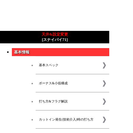
天井&設定変更
[スナイパイ71]
基本情報
基本スペック
ボーナス&小役構成
打ち方&フラグ解説
カットイン発生(技術介入)時の打ち方