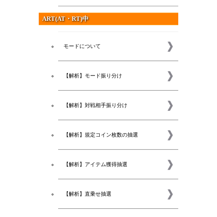
ART(AT・RT)中
モードについて
【解析】モード振り分け
【解析】対戦相手振り分け
【解析】規定コイン枚数の抽選
【解析】アイテム獲得抽選
コラム
【解析】直乗せ抽選