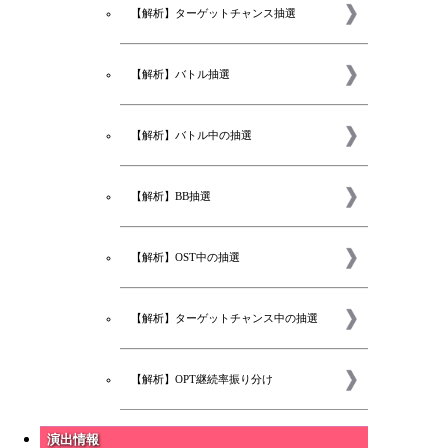
【解析】ターゲットチャンス抽選
【解析】バトル抽選
【解析】バトル中の抽選
【解析】BB抽選
【解析】OST中の抽選
【解析】ターゲットチャンス中の抽選
スロ
【解析】OPT継続率振り分け
演出情報