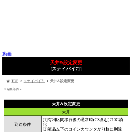
動画
天井&設定変更
[スナイパイ71]
TOP
スナイパイ71
天井&設定変更
※編集部調べ
天井&設定変更
天井
[1]有利区間移行後の通常時(CZ含む)710G消
到達条件
化
[2]液晶左下のコインカウンタが71枚に到達