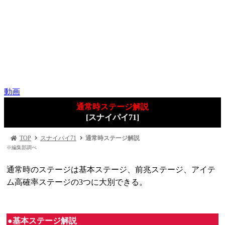
動画
通常時ステージ解説
[スナイパイ71]
TOP
スナイパイ71
通常時ステージ解説
※編集部調べ
通常時のステージは基本ステージ、前兆ステージ、アイテ
ム高確率ステージの3つに大別できる。
●基本ステージ解説