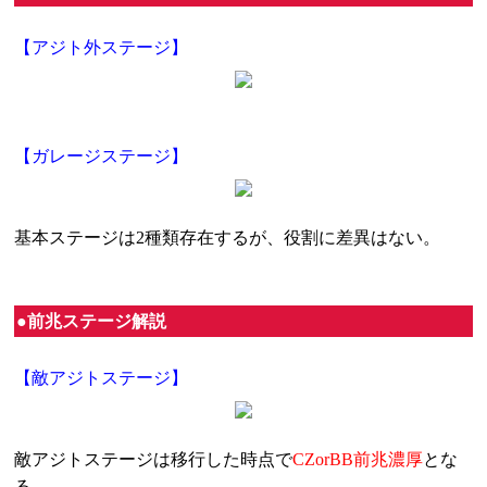
【アジト外ステージ】
【ガレージステージ】
基本ステージは2種類存在するが、役割に差異はない。
●前兆ステージ解説
【敵アジトステージ】
敵アジトステージは移行した時点で
CZorBB前兆濃厚
とな
る。