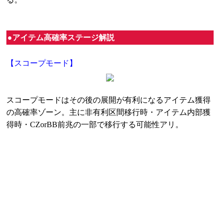
●アイテム高確率ステージ解説
【スコープモード】
スコープモードはその後の展開が有利になるアイテム獲得
の高確率ゾーン。主に非有利区間移行時・アイテム内部獲
得時・CZorBB前兆の一部で移行する可能性アリ。