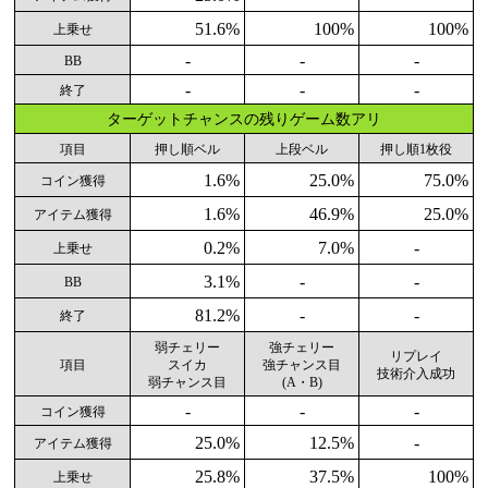
51.6%
100%
100%
上乗せ
-
-
-
BB
-
-
-
終了
ターゲットチャンスの残りゲーム数アリ
項目
押し順ベル
上段ベル
押し順1枚役
1.6%
25.0%
75.0%
コイン獲得
1.6%
46.9%
25.0%
アイテム獲得
0.2%
7.0%
-
上乗せ
3.1%
-
-
BB
81.2%
-
-
終了
弱チェリー
強チェリー
リプレイ
項目
スイカ
強チャンス目
技術介入成功
弱チャンス目
(A・B)
-
-
-
コイン獲得
25.0%
12.5%
-
アイテム獲得
25.8%
37.5%
100%
上乗せ