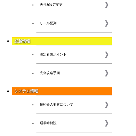
天井&設定変更
リール配列
必勝情報
設定看破ポイント
完全攻略手順
システム情報
技術介入要素について
通常時解説