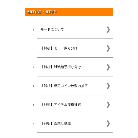
ART(AT・RT)中
モードについて
【解析】モード振り分け
【解析】対戦相手振り分け
【解析】規定コイン枚数の抽選
【解析】アイテム獲得抽選
コラム
【解析】直乗せ抽選