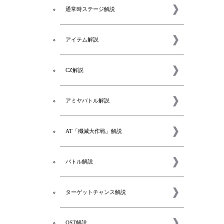
通常時ステージ解説
アイテム解説
CZ解説
アミヤバトル解説
AT「殲滅大作戦」解説
バトル解説
ターゲットチャンス解説
OST解説