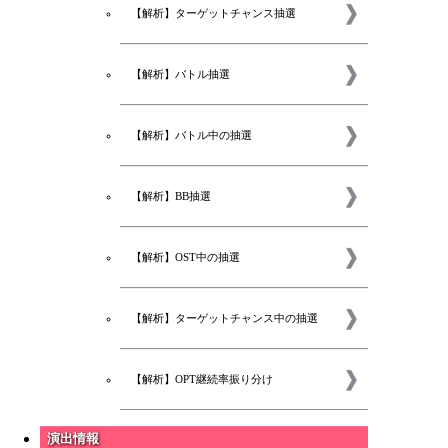
【解析】ターゲットチャンス抽選
【解析】バトル抽選
【解析】バトル中の抽選
【解析】BB抽選
【解析】OST中の抽選
【解析】ターゲットチャンス中の抽選
スロ
【解析】OPT継続率振り分け
演出情報