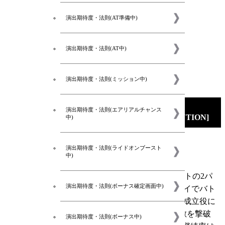
演出期待度・法則(AT準備中)
演出期待度・法則(AT中)
演出期待度・法則(ミッション中)
動画
【解析】EX LFO MODE中の抽選
演出期待度・法則(エアリアルチャンス
[スマスロ交響詩篇エウレカセブン4 HI-EVOLUTION]
中)
TOP
スマスロ交響詩篇エウレカセブン4 HI-EVOLUTION
【解析】EX LFO MODE中の抽選
演出期待度・法則(ライドオンブースト
※編集部調べ
中)
CZ「EX LFO MODE」は索敵パートとバトルパートの2パ
演出期待度・法則(ボーナス確定画面中)
ートで構成され、索敵パート中はレア役・リプレイでバト
ルパート移行抽選が行われる。バトルパート中は成立役に
応じて敵撃破抽選が行われ(勝利期待度約40%)、敵を撃破
演出期待度・法則(ボーナス中)