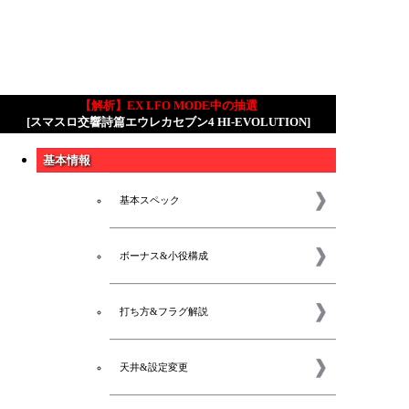
【解析】EX LFO MODE中の抽選
[スマスロ交響詩篇エウレカセブン4 HI-EVOLUTION]
基本情報
基本スペック
ボーナス&小役構成
打ち方&フラグ解説
天井&設定変更