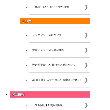
【解析】EX C-MODE中の抽選
その他
ロングフリーズについて
中段チェリー成立時の恩恵
設定変更時・AT駆け抜け時について
AT終了後のステータス引き継ぎについて
スロ
演出情報
【立ち回り】状態示唆演出