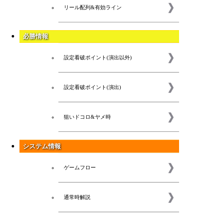
リール配列&有効ライン
必勝情報
設定看破ポイント(演出以外)
設定看破ポイント(演出)
狙いドコロ&ヤメ時
システム情報
ゲームフロー
通常時解説