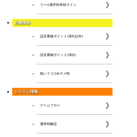
リール配列&有効ライン
必勝情報
設定看破ポイント(演出以外)
設定看破ポイント(演出)
狙いドコロ&ヤメ時
システム情報
ゲームフロー
通常時解説