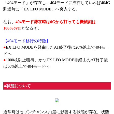
「404モード」が存在し、404モードに滞在していれば404G
到達時に「EX LFO MODE」へ突入する。
なお、
404モード滞在時は0Gから打っても機械割は
106%over
となるぞ。
【404モード移行の特徴】
●
EX LFO MODEを経由したAT終了後は20%以上で404モー
ドへ
●
1000枚以上獲得、かつEX LFO MODE非経由のAT終了後
は50%以上で404モードへ
●状態について
通常時はセブンチャンス抽選に影響する状態が存在。状態