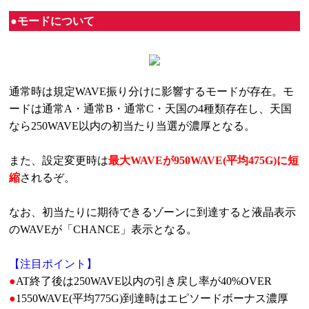
●モードについて
通常時は規定WAVE振り分けに影響するモードが存在。モ
ードは通常A・通常B・通常C・天国の4種類存在し、天国
なら250WAVE以内の初当たり当選が濃厚となる。
また、設定変更時は
最大WAVEが950WAVE(平均475G)に短
縮
されるぞ。
なお、初当たりに期待できるゾーンに到達すると液晶表示
のWAVEが「CHANCE」表示となる。
【注目ポイント】
●
AT終了後は250WAVE以内の引き戻し率が40%OVER
●
1550WAVE(平均775G)到達時はエピソードボーナス濃厚