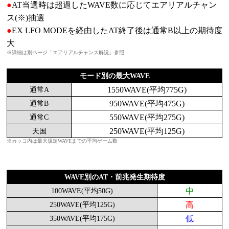
●
AT当選時は超過したWAVE数に応じてエアリアルチャン
ス(※)抽選
●
EX LFO MODEを経由したAT終了後は通常B以上の期待度
大
※詳細は別ページ「エアリアルチャンス解説」参照
モード別の最大WAVE
1550WAVE(平均775G)
通常A
950WAVE(平均475G)
通常B
550WAVE(平均275G)
通常C
250WAVE(平均125G)
天国
※カッコ内は最大規定WAVEまでの平均ゲーム数
WAVE別のAT・前兆発生期待度
中
100WAVE(平均50G)
高
250WAVE(平均125G)
低
350WAVE(平均175G)