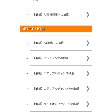
【解析】ANEMONE中の抽選
ART(AT・RT)中
【解析】AT準備中の抽選
【解析】ミッション中の抽選
【解析】エアリアルチャンス抽選
【解析】エアリアルチャンス中の抽選
コラム
【解析】ライドオンブースト中の抽選