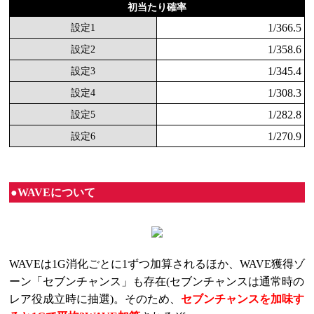
初当たり確率
1/366.5
設定1
1/358.6
設定2
1/345.4
設定3
1/308.3
設定4
1/282.8
設定5
1/270.9
設定6
●WAVEについて
WAVEは1G消化ごとに1ずつ加算されるほか、WAVE獲得ゾ
ーン「セブンチャンス」も存在(セブンチャンスは通常時の
レア役成立時に抽選)。そのため、
セブンチャンスを加味す