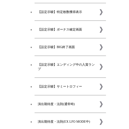
【設定示唆】特定枚数獲得表示
【設定示唆】ボーナス確定画面
【設定示唆】BIG終了画面
【設定示唆】エンディング中の入賞ラン
プ
パチ
【設定示唆】サミートロフィー
演出期待度・法則(通常時)
演出期待度・法則(EX LFO MODE中)