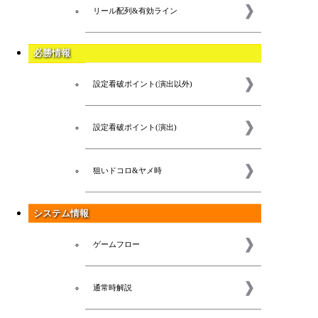
リール配列&有効ライン
必勝情報
設定看破ポイント(演出以外)
設定看破ポイント(演出)
狙いドコロ&ヤメ時
システム情報
ゲームフロー
通常時解説