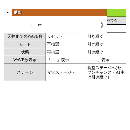
[1]
エピソードボーナス当選
到達時の恩恵
[2]
AT当選
動画
設定変更&電源OFF/ON
項目
設定変更
電源OFF/ON
PV
天井までのゲーム数
リセット
引き継ぐ
天井までのWAVE数
リセット
引き継ぐ
モード
再抽選
引き継ぐ
状態
再抽選
引き継ぐ
WAVE数表示
「----」表示
「----」表示
食堂ステージへ(セ
ステージ
食堂ステージへ
ブンチャンス・AT中
は引き継ぐ)