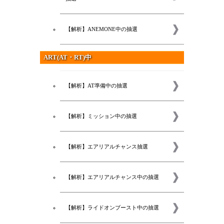
【解析】ANEMONE中の抽選
ART(AT・RT)中
【解析】AT準備中の抽選
【解析】ミッション中の抽選
【解析】エアリアルチャンス抽選
【解析】エアリアルチャンス中の抽選
コラム
【解析】ライドオンブースト中の抽選