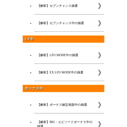
【解析】セブンチャンス抽選
【解析】セブンチャンス中の抽選
CZ中
【解析】LFO MODE中の抽選
【解析】EX LFO MODE中の抽選
ボーナス中
新着
【解析】ボーナス確定画面中の抽選
【解析】BIG・エピソードボーナス中の
抽選