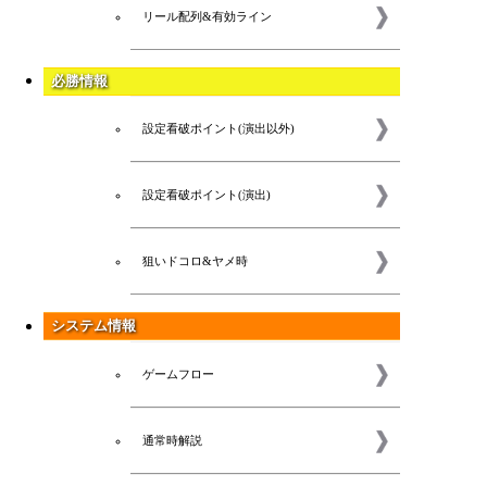
リール配列&有効ライン
必勝情報
設定看破ポイント(演出以外)
設定看破ポイント(演出)
狙いドコロ&ヤメ時
システム情報
ゲームフロー
通常時解説