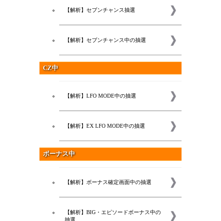
【解析】セブンチャンス抽選
【解析】セブンチャンス中の抽選
CZ中
【解析】LFO MODE中の抽選
【解析】EX LFO MODE中の抽選
ボーナス中
新着
【解析】ボーナス確定画面中の抽選
【解析】BIG・エピソードボーナス中の
抽選