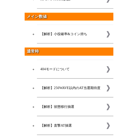
メイン数値
【解析】小役確率&コイン持ち
通常時
404モードについて
【解析】250WAVE以内のAT当選期待度
【解析】状態移行抽選
【解析】直撃AT抽選