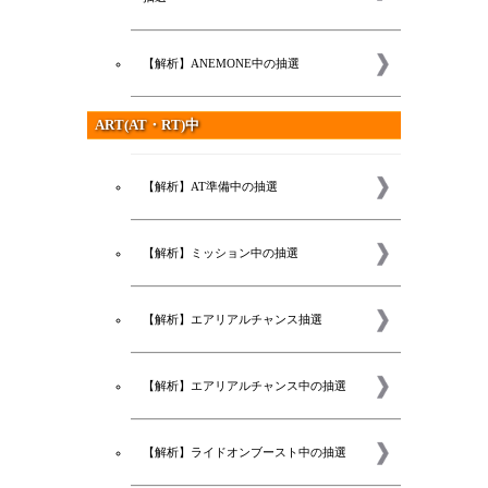
【解析】ANEMONE中の抽選
ART(AT・RT)中
【解析】AT準備中の抽選
【解析】ミッション中の抽選
【解析】エアリアルチャンス抽選
【解析】エアリアルチャンス中の抽選
コラム
【解析】ライドオンブースト中の抽選