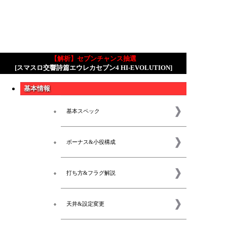
【解析】セブンチャンス抽選
[スマスロ交響詩篇エウレカセブン4 HI-EVOLUTION]
基本情報
基本スペック
ボーナス&小役構成
打ち方&フラグ解説
天井&設定変更