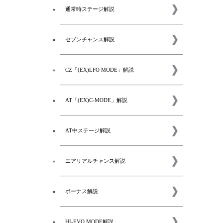
通常時ステージ解説
セブンチャンス解説
CZ「(EX)LFO MODE」解説
AT「(EX)C-MODE」解説
AT中ステージ解説
エアリアルチャンス解説
ボーナス解説
HI-EVO MODE解説