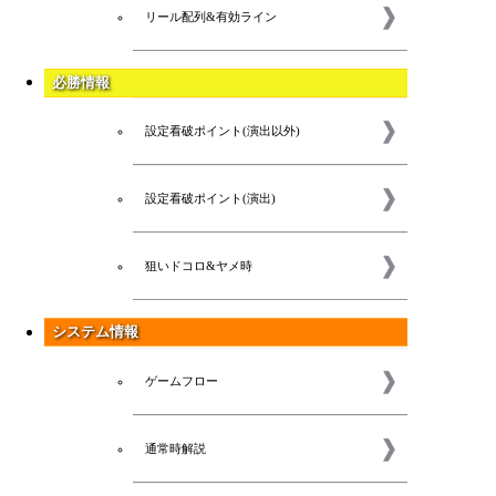
リール配列&有効ライン
必勝情報
設定看破ポイント(演出以外)
設定看破ポイント(演出)
狙いドコロ&ヤメ時
システム情報
ゲームフロー
通常時解説