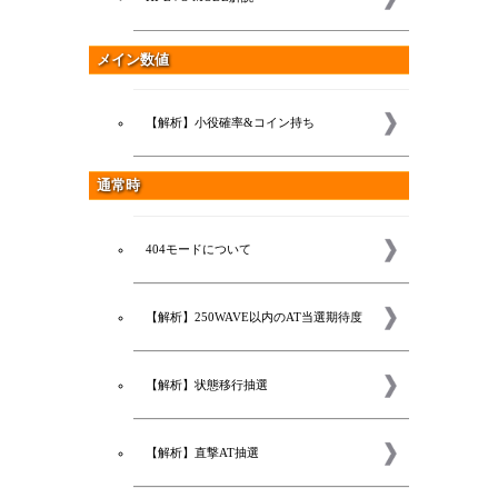
メイン数値
【解析】小役確率&コイン持ち
通常時
404モードについて
【解析】250WAVE以内のAT当選期待度
【解析】状態移行抽選
【解析】直撃AT抽選