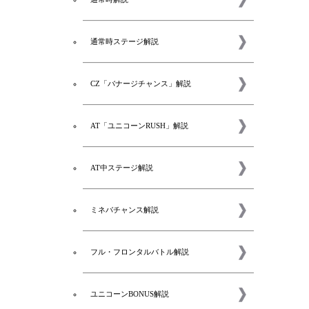
通常時ステージ解説
CZ「バナージチャンス」解説
AT「ユニコーンRUSH」解説
AT中ステージ解説
ミネバチャンス解説
フル・フロンタルバトル解説
ユニコーンBONUS解説