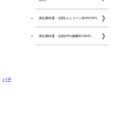
ル中)
演出期待度・法則(ユニコーンBONUS中)
演出期待度・法則(99%覚醒RUSH中)
パチ