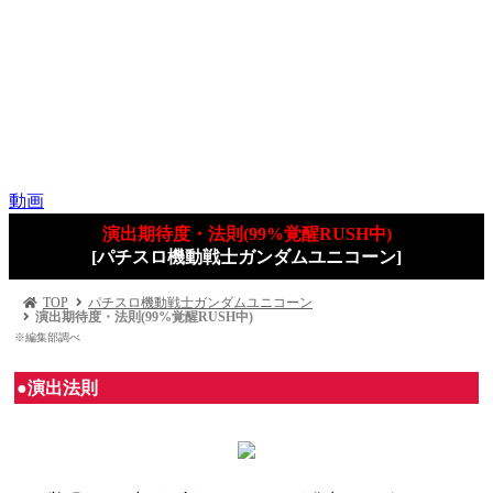
動画
演出期待度・法則(99%覚醒RUSH中)
[パチスロ機動戦士ガンダムユニコーン]
TOP
パチスロ機動戦士ガンダムユニコーン
演出期待度・法則(99%覚醒RUSH中)
※編集部調べ
●演出法則