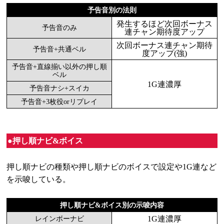
予告音別の法則
発生するほど次回ボーナス
予告音のみ
連チャン期待度アップ
次回ボーナス連チャン期待
予告音+共通ベル
度アップ(強)
予告音+直線揃い以外の押し順
ベル
1G連濃厚
予告音ナシ+スイカ
予告音+3枚役orリプレイ
●押し順ナビ&ボイス
押し順ナビの種類や押し順ナビのボイスで設定や1G連など
を示唆している。
押し順ナビ&ボイス別の示唆内容
1G連濃厚
レインボーナビ