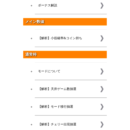
ボーナス解説
メイン数値
【解析】小役確率&コイン持ち
通常時
モードについて
【解析】天井ゲーム数抽選
【解析】モード移行抽選
【解析】チェリー出現抽選