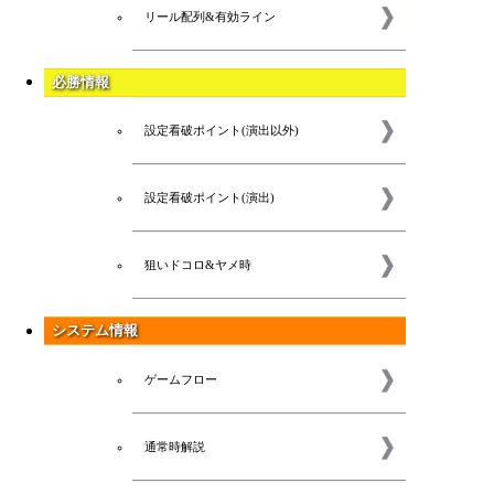
リール配列&有効ライン
必勝情報
設定看破ポイント(演出以外)
設定看破ポイント(演出)
狙いドコロ&ヤメ時
システム情報
ゲームフロー
通常時解説