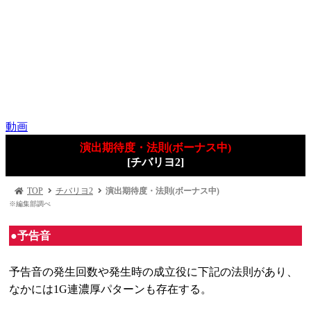
動画
演出期待度・法則(ボーナス中)
[チバリヨ2]
TOP
チバリヨ2
演出期待度・法則(ボーナス中)
※編集部調べ
●予告音
予告音の発生回数や発生時の成立役に下記の法則があり、
なかには1G連濃厚パターンも存在する。