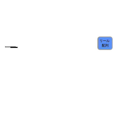
リール
配列