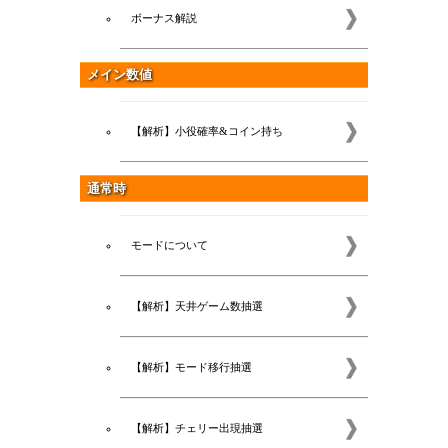
ボーナス解説
メイン数値
【解析】小役確率&コイン持ち
通常時
モードについて
【解析】天井ゲーム数抽選
【解析】モード移行抽選
【解析】チェリー出現抽選