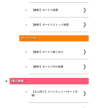
【解析】ボーナス抽選
【解析】ボーナスストック抽選
ボーナス中
【解析】ボーナス振り分け
【解析】ボーナス中の抽選
演出情報
【立ち回り】スベリチェリー(モード示
唆)