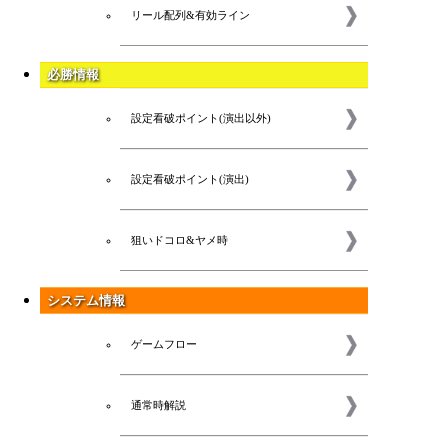
リール配列&有効ライン
必勝情報
設定看破ポイント(演出以外)
設定看破ポイント(演出)
狙いドコロ&ヤメ時
システム情報
ゲームフロー
通常時解説