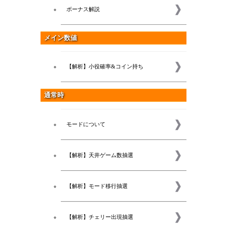
ボーナス解説
メイン数値
【解析】小役確率&コイン持ち
通常時
モードについて
【解析】天井ゲーム数抽選
【解析】モード移行抽選
【解析】チェリー出現抽選