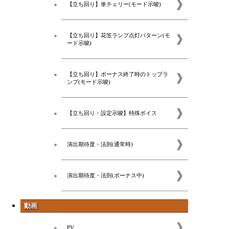
【立ち回り】単チェリー(モード示唆)
【立ち回り】花笠ランプ点灯パターン(モ
ード示唆)
【立ち回り】ボーナス終了時のトップラ
ンプ(モード示唆)
【立ち回り・設定示唆】特殊ボイス
演出期待度・法則(通常時)
演出期待度・法則(ボーナス中)
新着
動画
PV