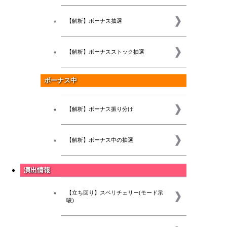
【解析】ボーナス抽選
【解析】ボーナスストック抽選
ボーナス中
【解析】ボーナス振り分け
【解析】ボーナス中の抽選
演出情報
【立ち回り】スベリチェリー(モード示
唆)