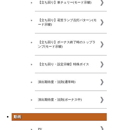
【立ち回り】単チェリー(モード示唆)
【立ち回り】花笠ランプ点灯パターン(モ
ード示唆)
【立ち回り】ボーナス終了時のトップラ
ンプ(モード示唆)
【立ち回り・設定示唆】特殊ボイス
演出期待度・法則(通常時)
演出期待度・法則(ボーナス中)
新着
動画
PV