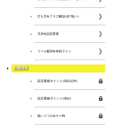
打ち方&フラグ解説(赤7狙い)
天井&設定変更
リール配列&有効ライン
必勝情報
設定看破ポイント(演出以外)
設定看破ポイント(演出)
狙いドコロ&ヤメ時