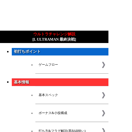
ウルトラチャレンジ解説
[L ULTRAMAN 最終決戦]
初打ちポイント
ゲームフロー
基本情報
基本スペック
ボーナス&小役構成
打ち方&フラグ解説(黒BAR狙い)