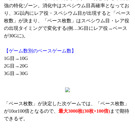
強の特化ゾーン。消化中はスペシウム目高確率となってお
り、3G以内にレア役・スペシウム目が出現すると「ベース
枚数」が決まり、「ベース枚数」はスペシウム目・レア役
の出現タイミングで変化する(例…3G目にレア役→ベース
が30Gに)。
【ゲーム数別のベースゲーム数】
1G目→10G
2G目→20G
3G目→30G
「ベース枚数」が決定した次ゲームでは、「ベース枚数」
が10or100倍となるので、
最大3000枚(30枚×100倍)
まで期待
できるぞ。