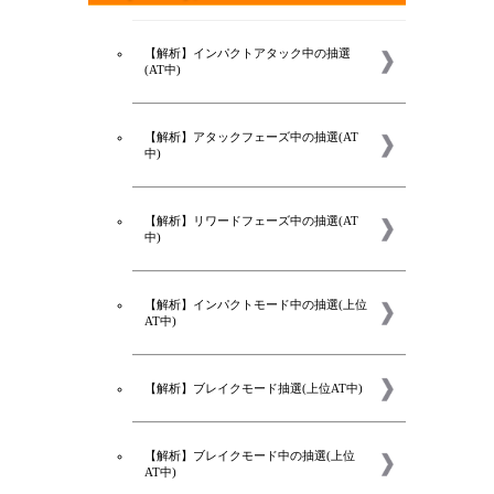
【解析】インパクトアタック中の抽選
(AT中)
【解析】アタックフェーズ中の抽選(AT
中)
【解析】リワードフェーズ中の抽選(AT
中)
【解析】インパクトモード中の抽選(上位
AT中)
【解析】ブレイクモード抽選(上位AT中)
コラム
【解析】ブレイクモード中の抽選(上位
AT中)