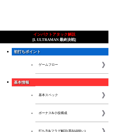
インパクトアタック解説
[L ULTRAMAN 最終決戦]
初打ちポイント
ゲームフロー
基本情報
基本スペック
ボーナス&小役構成
打ち方&フラグ解説(黒BAR狙い)