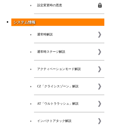
設定変更時の恩恵
システム情報
通常時解説
通常時ステージ解説
アクティベーションモード解説
CZ「クライシスゾーン」解説
AT「ウルトララッシュ」解説
インパクトアタック解説