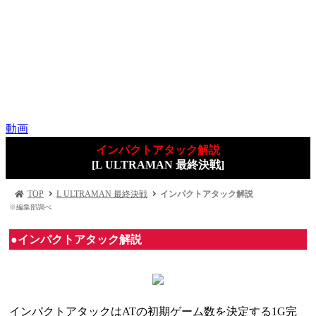
動画
インパクトアタック解説
[L ULTRAMAN 最終決戦]
TOP
L ULTRAMAN 最終決戦
インパクトアタック解説
※編集部調べ
●インパクトアタック解説
インパクトアタックはATの初期ゲーム数を決定する1G完