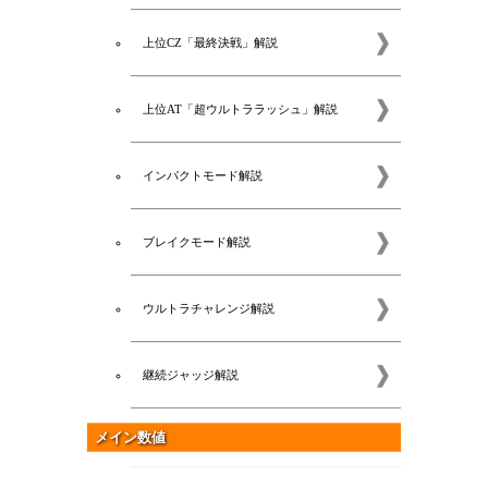
上位CZ「最終決戦」解説
上位AT「超ウルトララッシュ」解説
インパクトモード解説
ブレイクモード解説
ウルトラチャレンジ解説
継続ジャッジ解説
メイン数値