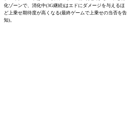
化ゾーンで、消化中(3G継続)はエドにダメージを与えるほ
ど上乗せ期待度が高くなる(最終ゲームで上乗せの当否を告
知)。