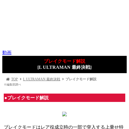
動画
ブレイクモード解説
[L ULTRAMAN 最終決戦]
TOP
L ULTRAMAN 最終決戦
ブレイクモード解説
※編集部調べ
●ブレイクモード解説
ブレイクモードはレア役成立時の一部で突入する上乗せ特