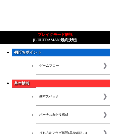
ブレイクモード解説
[L ULTRAMAN 最終決戦]
初打ちポイント
ゲームフロー
基本情報
基本スペック
ボーナス&小役構成
打ち方&フラグ解説(黒BAR狙い)