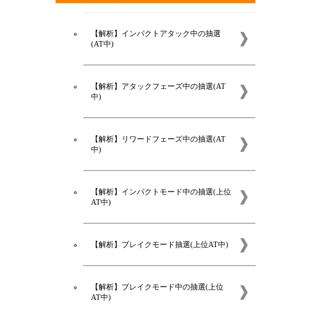
【解析】インパクトアタック中の抽選
(AT中)
【解析】アタックフェーズ中の抽選(AT
中)
【解析】リワードフェーズ中の抽選(AT
中)
【解析】インパクトモード中の抽選(上位
AT中)
【解析】ブレイクモード抽選(上位AT中)
コラム
【解析】ブレイクモード中の抽選(上位
AT中)