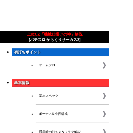
上位CZ「機械仕掛けの神」解説
[パチスロ からくりサーカス2]
初打ちポイント
ゲームフロー
基本情報
基本スペック
ボーナス&小役構成
通常時の打ち方&フラグ解説