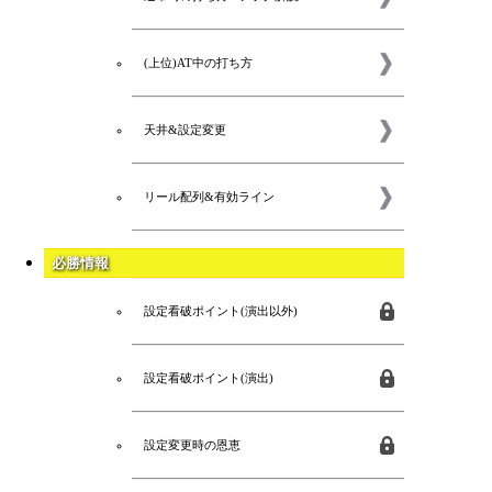
(上位)AT中の打ち方
天井&設定変更
リール配列&有効ライン
必勝情報
設定看破ポイント(演出以外)
設定看破ポイント(演出)
設定変更時の恩恵