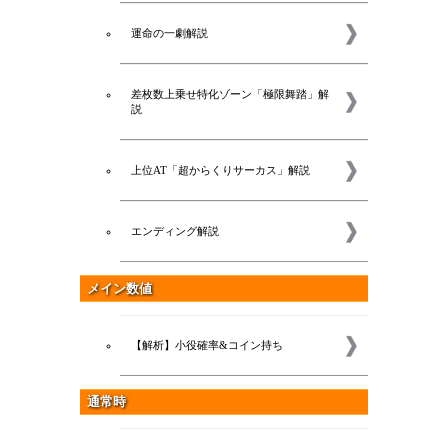
運命の一劇解説
差枚数上乗せ特化ゾーン「極限舞踏」解
説
上位AT「超からくりサーカス」解説
エンディング解説
メイン数値
【解析】小役確率&コイン持ち
新着
通常時