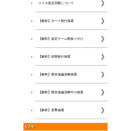
スイカ規定回数について
【解析】モード移行抽選
【解析】規定ゲーム数振り分け
【解析】状態移行抽選
【解析】懸糸傀儡演舞抽選
【解析】懸糸傀儡演舞中の抽選
コラム
【解析】直撃抽選
CZ中