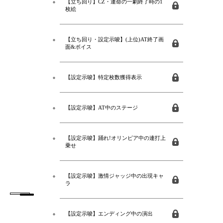
【立ち回り】CZ・運命の一劇終了時の1
枚絵
【立ち回り・設定示唆】(上位)AT終了画
面&ボイス
【設定示唆】特定枚数獲得表示
【設定示唆】AT中のステージ
【設定示唆】踊れ!オリンピア中の連打上
乗せ
【設定示唆】激情ジャッジ中の出現キャ
ラ
【設定示唆】エンディング中の演出