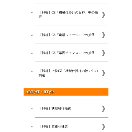
【解析】CZ「機械仕掛けの女神」中の抽
選
【解析】CZ「劇場ジャッジ」中の抽選
【解析】CZ「幕間チャンス」中の抽選
【解析】上位CZ「機械仕掛けの神」中の
抽選
ART(AT・RT)中
スロ
【解析】状態移行抽選
【解析】直乗せ抽選