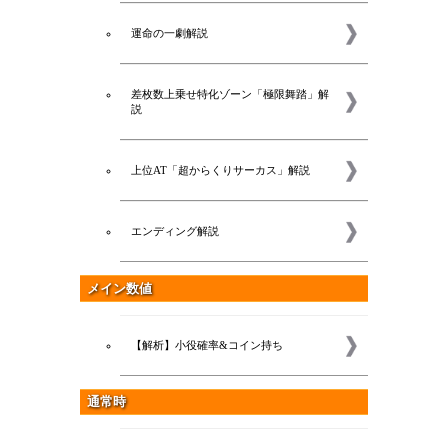
運命の一劇解説
差枚数上乗せ特化ゾーン「極限舞踏」解
説
上位AT「超からくりサーカス」解説
エンディング解説
メイン数値
【解析】小役確率&コイン持ち
新着
通常時