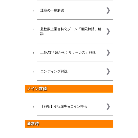
運命の一劇解説
差枚数上乗せ特化ゾーン「極限舞踏」解
説
上位AT「超からくりサーカス」解説
エンディング解説
メイン数値
【解析】小役確率&コイン持ち
新着
通常時