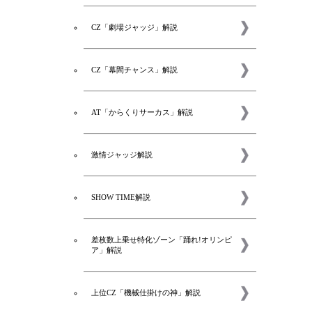
CZ「劇場ジャッジ」解説
CZ「幕間チャンス」解説
AT「からくりサーカス」解説
激情ジャッジ解説
SHOW TIME解説
差枚数上乗せ特化ゾーン「踊れ!オリンピ
ア」解説
上位CZ「機械仕掛けの神」解説