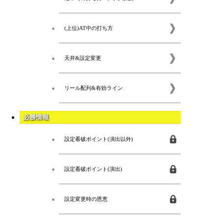
(上位)AT中の打ち方
天井&設定変更
リール配列&有効ライン
必勝情報
設定看破ポイント(演出以外)
設定看破ポイント(演出)
設定変更時の恩恵