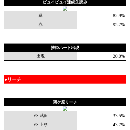
ピュイピュイ連続先読み
82.9%
緑
95.7%
赤
推姫ハート出現
20.0%
出現
●リーチ
関ケ原リーチ
33.5%
VS 武田
43.7%
VS 上杉