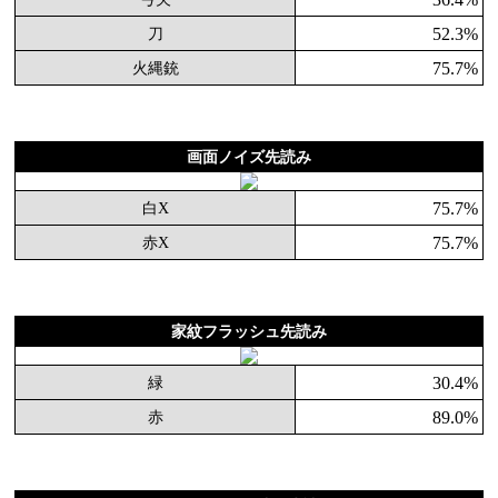
52.3%
刀
75.7%
火縄銃
画面ノイズ先読み
75.7%
白X
75.7%
赤X
家紋フラッシュ先読み
30.4%
緑
89.0%
赤