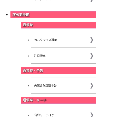
演出期待度
通常時
カスタマイズ機能
注目演出
通常時・予告
先読み&当該予告
通常時・リーチ
合戦リーチほか