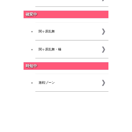
確変中
関ヶ原乱舞
関ヶ原乱舞・極
時短中
激戦ゾーン