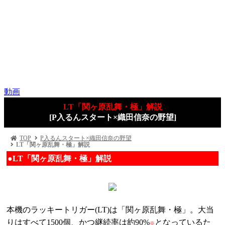
動画
LT「関ヶ原乱舞・極」解説
[P入るんスタート×織田信奈の野望]
TOP
P入るんスタート×織田信奈の野望
LT「関ヶ原乱舞・極」解説
●LT「関ヶ原乱舞・極」解説
本機のラッキートリガー(LT)は「関ヶ原乱舞・極」。大当
りはすべて1500個、かつ継続率は約90%
となっているた
※