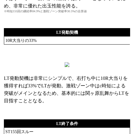
め、非常に優れた出玉性能を誇る。
※時短155回の継続率84.9%と激戦ゾーン突破率30.5%の合算値
LT発動契機
10R大当りの33%
LT発動契機は非常にシンプルで、右打ち中に10R大当りを
獲得すれば33%でLTが発動。激戦ゾーン中はc時短による
突破がメインとなるため、基本的には関ヶ原乱舞からLTを
目指すこととなる。
LT終了条件
ST155回スルー