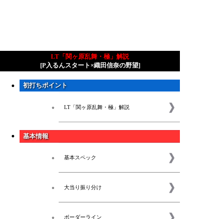
LT「関ヶ原乱舞・極」解説
[P入るんスタート×織田信奈の野望]
初打ちポイント
LT「関ヶ原乱舞・極」解説
基本情報
基本スペック
大当り振り分け
ボーダーライン