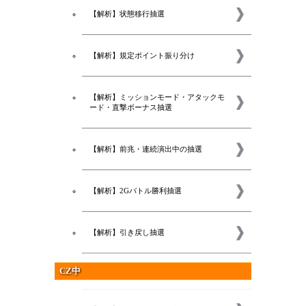
【解析】状態移行抽選
【解析】規定ポイント振り分け
【解析】ミッションモード・アタックモ
ード・直撃ボーナス抽選
【解析】前兆・連続演出中の抽選
【解析】2Gバトル勝利抽選
【解析】引き戻し抽選
新着
CZ中