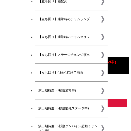
【立ち回り】種配列
【立ち回り】通常時のチャムランプ
【立ち回り】通常時のチャムセリフ
動画
【立ち回り】ステージチェンジ演出
演出期待度・法則(ダンバイン起動ミッション中)
[スマスロ 聖戦士ダンバイン]
【立ち回り】(上位)ST終了画面
TOP
スマスロ 聖戦士ダンバイン
演出期待度・法則(ダンバイン起動ミッション中)
※編集部調べ
演出期待度・法則(通常時)
●タイトル色
演出期待度・法則(前兆ステージ中)
演出期待度・法則(ダンバイン起動ミッシ
ョン中)