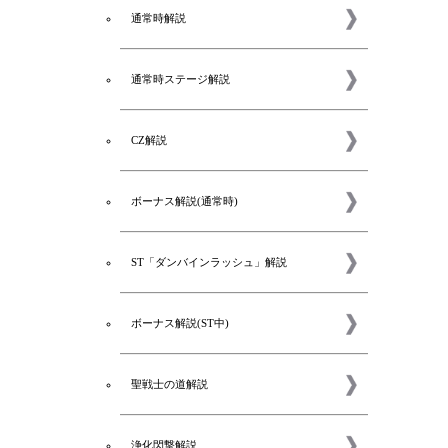
通常時解説
通常時ステージ解説
CZ解説
ボーナス解説(通常時)
ST「ダンバインラッシュ」解説
ボーナス解説(ST中)
聖戦士の道解説
浄化閃撃解説