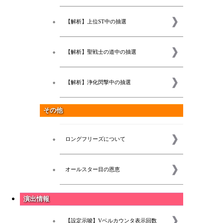
【解析】上位ST中の抽選
【解析】聖戦士の道中の抽選
【解析】浄化閃撃中の抽選
その他
ロングフリーズについて
オールスター目の恩恵
スロ
演出情報
【設定示唆】Vベルカウンタ表示回数