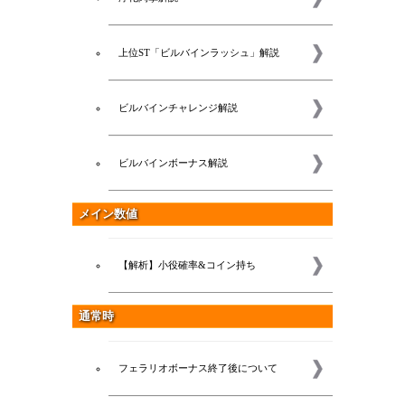
上位ST「ビルバインラッシュ」解説
ビルバインチャレンジ解説
ビルバインボーナス解説
メイン数値
【解析】小役確率&コイン持ち
通常時
フェラリオボーナス終了後について