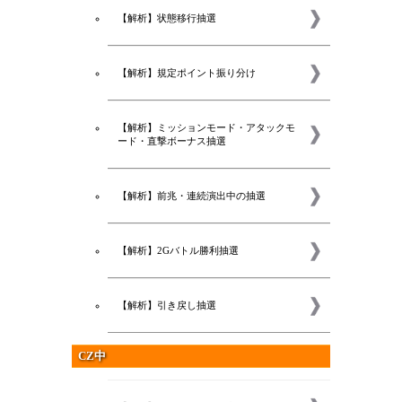
【解析】状態移行抽選
【解析】規定ポイント振り分け
【解析】ミッションモード・アタックモ
ード・直撃ボーナス抽選
【解析】前兆・連続演出中の抽選
【解析】2Gバトル勝利抽選
【解析】引き戻し抽選
新着
CZ中