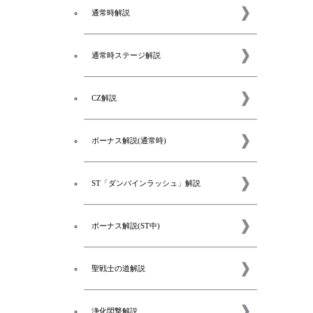
通常時解説
通常時ステージ解説
CZ解説
ボーナス解説(通常時)
ST「ダンバインラッシュ」解説
ボーナス解説(ST中)
聖戦士の道解説
浄化閃撃解説