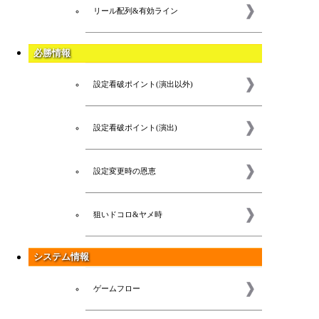
リール配列&有効ライン
必勝情報
設定看破ポイント(演出以外)
設定看破ポイント(演出)
設定変更時の恩恵
狙いドコロ&ヤメ時
システム情報
ゲームフロー