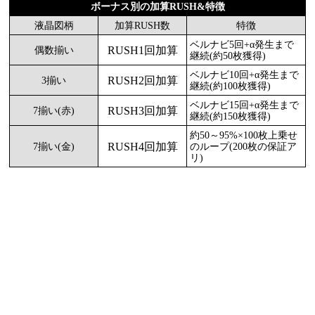
ボーナス別の加算RUSH&特徴
液晶図柄
加算RUSH数
特徴
ベルナビ5回+α発生まで
RUSH1回加算
偶数揃い
継続(約50枚獲得)
ベルナビ10回+α発生まで
RUSH2回加算
3揃い
継続(約100枚獲得)
ベルナビ15回+α発生まで
RUSH3回加算
7揃い(赤)
継続(約150枚獲得)
約50～95%×100枚上乗せ
RUSH4回加算
7揃い(金)
のループ(200枚の保証ア
リ)