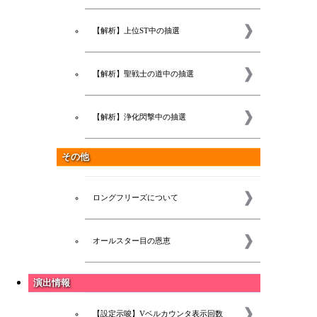
【解析】上位ST中の抽選
【解析】聖戦士の道中の抽選
【解析】浄化閃撃中の抽選
その他
ロングフリーズについて
オールスター目の恩恵
スロ
演出情報
【設定示唆】Vベルカウンタ表示回数