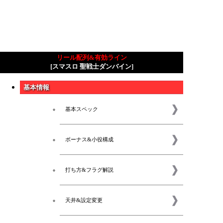
リール配列&有効ライン
[スマスロ 聖戦士ダンバイン]
基本情報
基本スペック
ボーナス&小役構成
打ち方&フラグ解説
天井&設定変更