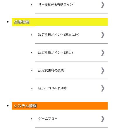
リール配列&有効ライン
必勝情報
設定看破ポイント(演出以外)
設定看破ポイント(演出)
設定変更時の恩恵
狙いドコロ&ヤメ時
システム情報
ゲームフロー