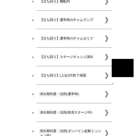
【立ち回り】種配列
【立ち回り】通常時のチャムランプ
【立ち回り】通常時のチャムセリフ
動画
【立ち回り】ステージチェンジ演出
リール配列&有効ライン
[スマスロ 聖戦士ダンバイン]
【立ち回り】(上位)ST終了画面
TOP
スマスロ 聖戦士ダンバイン
リール配列&有効ライン
演出期待度・法則(通常時)
▼有効ライン
演出期待度・法則(前兆ステージ中)
1ライン
演出期待度・法則(ダンバイン起動ミッシ
ョン中)