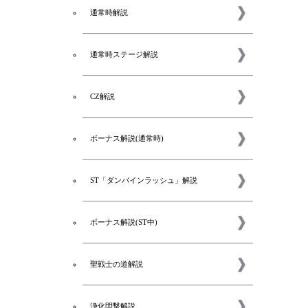
通常時解説
通常時ステージ解説
CZ解説
ボーナス解説(通常時)
ST「ダンバインラッシュ」解説
ボーナス解説(ST中)
聖戦士の道解説
浄化閃撃解説