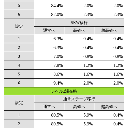
84.4%
2.0%
2.0%
5
82.0%
2.3%
2.3%
6
SKW移行
設定
通常へ
高確へ
超高確へ
6.3%
0.4%
0.4%
1
6.3%
0.4%
0.4%
2
7.0%
0.8%
0.8%
3
7.8%
1.2%
1.2%
4
8.6%
1.6%
1.6%
5
9.4%
2.0%
2.0%
6
レベル2滞在時
通常ステージ移行
設定
通常へ
高確へ
超高確へ
80.5%
5.9%
0.4%
1
80.5%
5.9%
0.4%
2