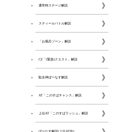
通常時ステージ解説
スティールバトル解説
「お風呂ゾーン」解説
CZ「(緊急)クエスト」解説
駄女神ぼーなす解説
AT「このすばチャンス」解説
上位AT「このすばラッシュ」解説
ぼーなす解説(上位AT中)