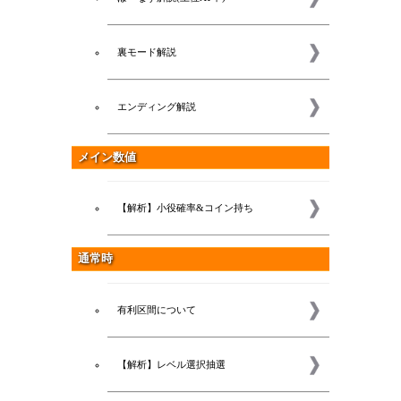
裏モード解説
エンディング解説
メイン数値
【解析】小役確率&コイン持ち
通常時
有利区間について
【解析】レベル選択抽選