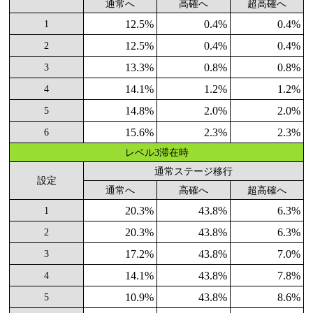
通常へ
高確へ
超高確へ
12.5%
0.4%
0.4%
1
12.5%
0.4%
0.4%
2
13.3%
0.8%
0.8%
3
14.1%
1.2%
1.2%
4
14.8%
2.0%
2.0%
5
15.6%
2.3%
2.3%
6
レベル3滞在時
通常ステージ移行
設定
通常へ
高確へ
超高確へ
20.3%
43.8%
6.3%
1
20.3%
43.8%
6.3%
2
17.2%
43.8%
7.0%
3
14.1%
43.8%
7.8%
4
10.9%
43.8%
8.6%
5