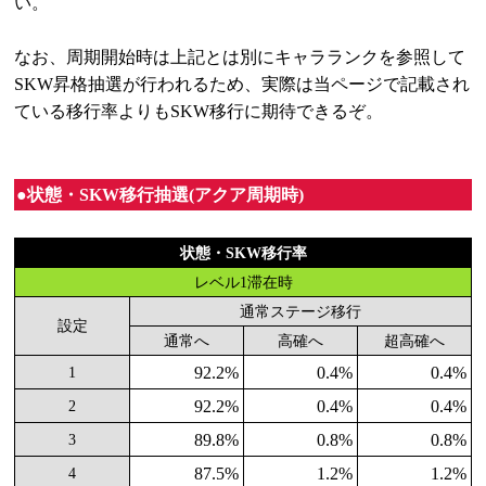
い。
なお、周期開始時は上記とは別にキャラランクを参照して
SKW昇格抽選が行われるため、実際は当ページで記載され
ている移行率よりもSKW移行に期待できるぞ。
●状態・SKW移行抽選(アクア周期時)
状態・SKW移行率
レベル1滞在時
通常ステージ移行
設定
通常へ
高確へ
超高確へ
92.2%
0.4%
0.4%
1
92.2%
0.4%
0.4%
2
89.8%
0.8%
0.8%
3
87.5%
1.2%
1.2%
4