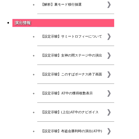
【解析】裏モード移行抽選
演出情報
【設定示唆】サミートロフィーについて
【設定示唆】女神の間ステージ中の演出
【設定示唆】このすばボーナス終了画面
パチ
【設定示唆】AT中の獲得枚数表示
【設定示唆】(上位)AT中のナビボイス
【設定示唆】布盗会勝利時の演出(AT中)