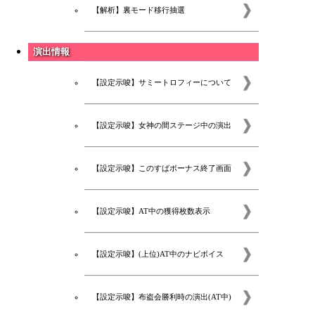
【解析】裏モード移行抽選
演出情報
【設定示唆】サミートロフィーについて
【設定示唆】女神の間ステージ中の演出
【設定示唆】このすばボーナス終了画面
パチ
【設定示唆】AT中の獲得枚数表示
【設定示唆】(上位)AT中のナビボイス
【設定示唆】布盗会勝利時の演出(AT中)