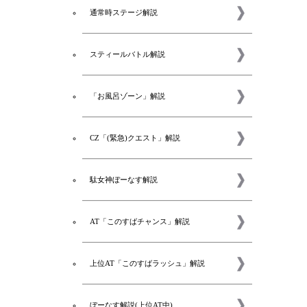
通常時ステージ解説
スティールバトル解説
「お風呂ゾーン」解説
CZ「(緊急)クエスト」解説
駄女神ぼーなす解説
AT「このすばチャンス」解説
上位AT「このすばラッシュ」解説
ぼーなす解説(上位AT中)