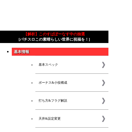
【解析】このすばぼーなす中の抽選
[パチスロこの素晴らしい世界に祝福を！]
基本情報
基本スペック
ボーナス&小役構成
打ち方&フラグ解説
天井&設定変更