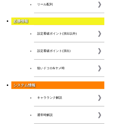
リール配列
必勝情報
設定看破ポイント(演出以外)
設定看破ポイント(演出)
狙いドコロ&ヤメ時
システム情報
キャラランク解説
通常時解説