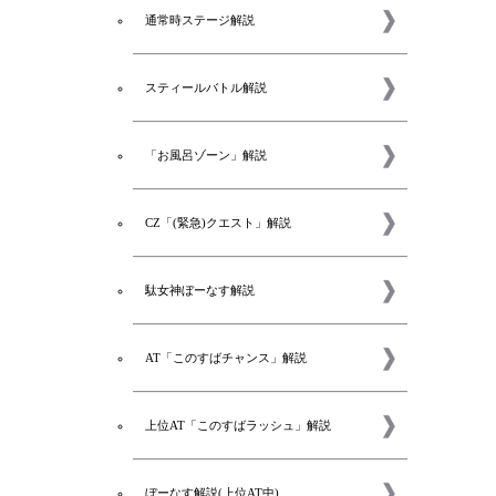
通常時ステージ解説
スティールバトル解説
「お風呂ゾーン」解説
CZ「(緊急)クエスト」解説
駄女神ぼーなす解説
AT「このすばチャンス」解説
上位AT「このすばラッシュ」解説
ぼーなす解説(上位AT中)