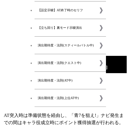
【設定示唆】AT終了時のセリフ
【立ち回り】裏モード示唆演出
演出期待度・法則(スティールバトル中)
動画
【解析】AT準備状態中の抽選
演出期待度・法則(クエスト中)
[パチスロこの素晴らしい世界に祝福を！]
TOP
パチスロこの素晴らしい世界に祝福を！
演出期待度・法則(AT中)
【解析】AT準備状態中の抽選
※編集部調べ
演出期待度・法則(上位AT中)
AT突入時は準備状態を経由し、「青7を狙え!」ナビ発生ま
での間はキャラ役成立時にポイント獲得抽選が行われる。