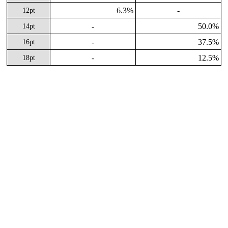
6.3%
-
12pt
-
50.0%
14pt
-
37.5%
16pt
-
12.5%
18pt