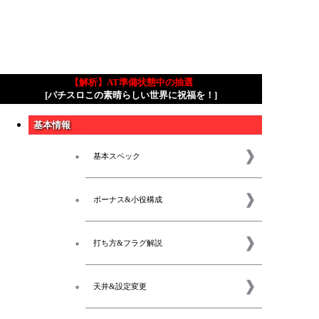
【解析】AT準備状態中の抽選
[パチスロこの素晴らしい世界に祝福を！]
基本情報
基本スペック
ボーナス&小役構成
打ち方&フラグ解説
天井&設定変更