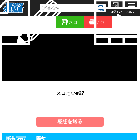
コ
新
ラ
スロ
パチ
着
ム
スロこい#27
感想を送る