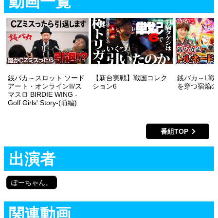
動画一覧
銭バカ～スロット ソード
【新台実戦】戦国コレク
銭バカ～L戦
アート・オンラインII/ス
ション6
を穿つ宿焔の
マスロ BIRDIE WING -
Golf Girls' Story-(前編)
番組TOP
出演者
ぽーちゃん。
関連動画