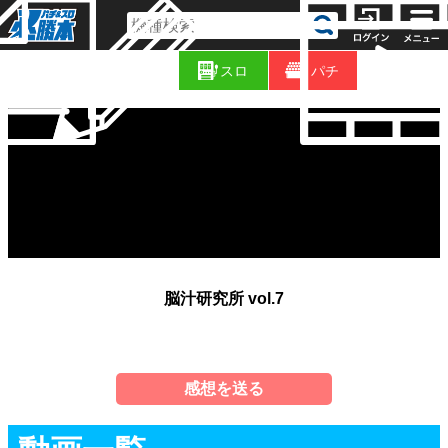
コ
新
ラ
スロ
パチ
着
ム
脳汁研究所 vol.7
感想を送る