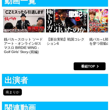
動画一覧
銭バカ～スロット ソード
【新台実戦】戦国コレク
銭バカ～L戦
アート・オンラインII/ス
ション6
を穿つ宿焔の
マスロ BIRDIE WING -
Golf Girls' Story-(前編)
番組TOP
出演者
南まりか
関連動画