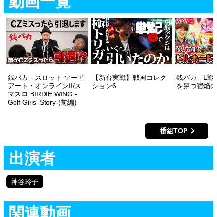
動画一覧
銭バカ～スロット ソード
【新台実戦】戦国コレク
銭バカ～L戦
アート・オンラインII/ス
ション6
を穿つ宿焔の
マスロ BIRDIE WING -
Golf Girls' Story-(前編)
番組TOP
出演者
神谷玲子
関連動画