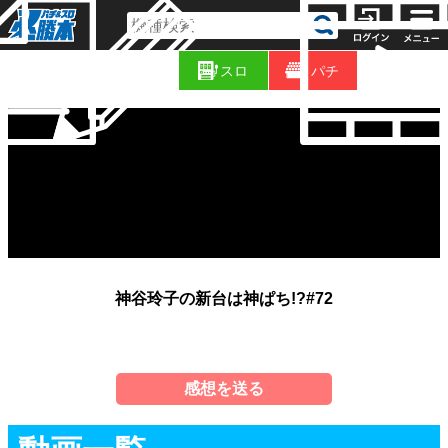
コ
新
ラ
スロ
パチ
着
ム
神谷玲子の新台は神ぱち!?#72
感想を送る