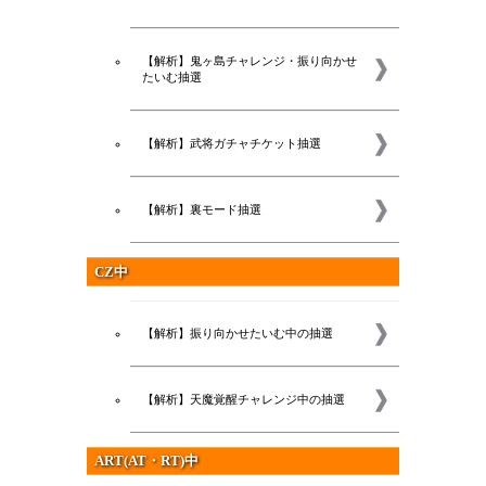
【解析】鬼ヶ島チャレンジ・振り向かせ
たいむ抽選
【解析】武将ガチャチケット抽選
【解析】裏モード抽選
CZ中
【解析】振り向かせたいむ中の抽選
コラム
【解析】天魔覚醒チャレンジ中の抽選
ART(AT・RT)中