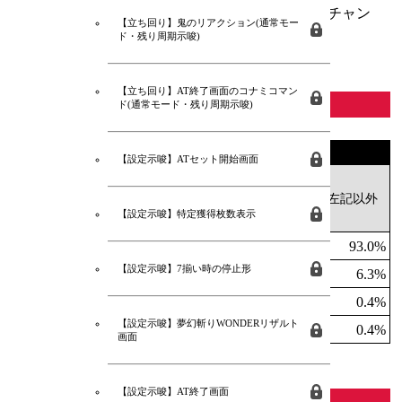
アンコール抽選が行われ、リプレイが成立すればチャン
【立ち回り】鬼のリアクション(通常モー
ス、レア役ならアンコール濃厚だ。
ド・残り周期示唆)
【立ち回り】AT終了画面のコナミコマン
●差枚数上乗せ抽選
ド(通常モード・残り周期示唆)
成立役別の上乗せ枚数振り分け
【設定示唆】ATセット開始画面
弱チェリ
強チェリ
ー・スイ
ー・強チャ
上乗せ
リプレイ
左記以外
カ・弱チャ
ンス目・SR
【設定示唆】特定獲得枚数表示
ンス目
役
-
-
-
93.0%
20枚
【設定示唆】7揃い時の停止形
-
-
90.2%
6.3%
30枚
50.0%
-
9.8%
0.4%
50枚
【設定示唆】夢幻斬りWONDERリザルト
50.0%
100%
-
0.4%
100枚
画面
【設定示唆】AT終了画面
●倍率抽選