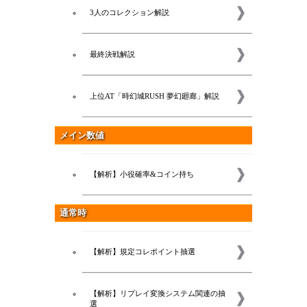
3人のコレクション解説
最終決戦解説
上位AT「時幻城RUSH 夢幻廻廊」解説
メイン数値
【解析】小役確率&コイン持ち
通常時
新着
【解析】規定コレポイント抽選
【解析】リプレイ変換システム関連の抽
選