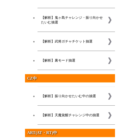
【解析】鬼ヶ島チャレンジ・振り向かせ
たいむ抽選
【解析】武将ガチャチケット抽選
【解析】裏モード抽選
CZ中
【解析】振り向かせたいむ中の抽選
コラム
【解析】天魔覚醒チャレンジ中の抽選
ART(AT・RT)中