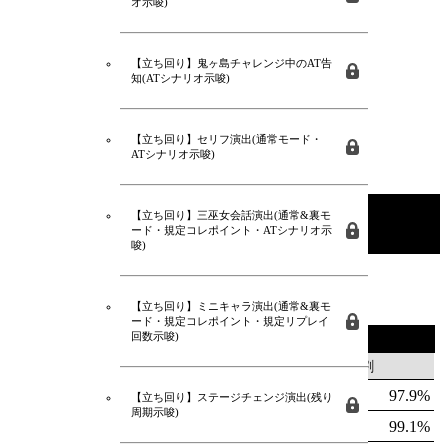
オ示唆)
【立ち回り】鬼ヶ島チャレンジ中のAT告
知(ATシナリオ示唆)
【立ち回り】セリフ演出(通常モード・
ATシナリオ示唆)
動画
基本スペック
【立ち回り】三巫女会話演出(通常&裏モ
ード・規定コレポイント・ATシナリオ示
[戦国コレクション6]
唆)
TOP
戦国コレクション6
基本スペック
※編集部調べ
【立ち回り】ミニキャラ演出(通常&裏モ
ード・規定コレポイント・規定リプレイ
回数示唆)
基本スペック
設定
AT初当たり
機械割
1/363.6
97.9%
1
【立ち回り】ステージチェンジ演出(残り
周期示唆)
1/350.4
99.1%
2