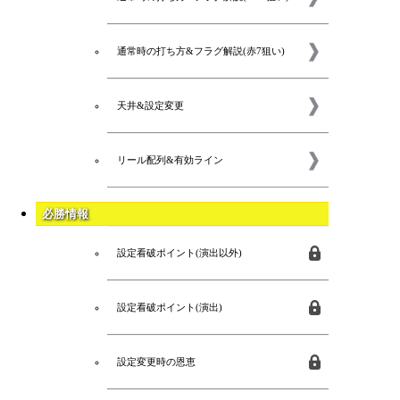
通常時の打ち方&フラグ解説(赤7狙い)
天井&設定変更
リール配列&有効ライン
必勝情報
設定看破ポイント(演出以外)
設定看破ポイント(演出)
設定変更時の恩恵