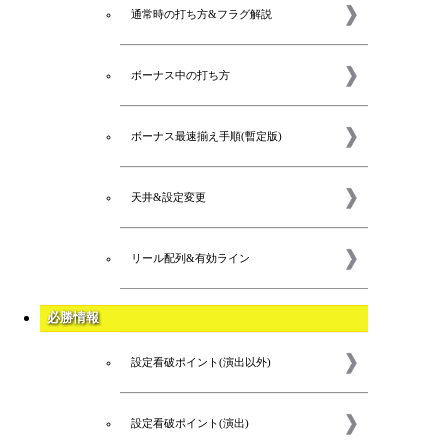
通常時の打ち方&フラグ解説
ボーナス中の打ち方
ボーナス最速揃え手順(暫定版)
天井&設定変更
リール配列&有効ライン
必勝情報
設定看破ポイント(演出以外)
設定看破ポイント(演出)