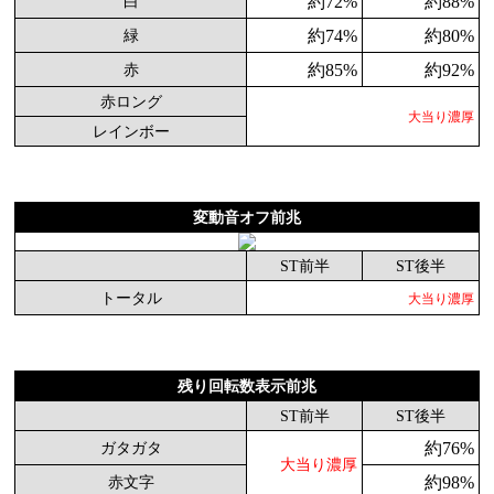
約72%
約88%
白
約74%
約80%
緑
約85%
約92%
赤
赤ロング
大当り濃厚
レインボー
変動音オフ前兆
ST前半
ST後半
トータル
大当り濃厚
残り回転数表示前兆
ST前半
ST後半
約76%
ガタガタ
大当り濃厚
約98%
赤文字