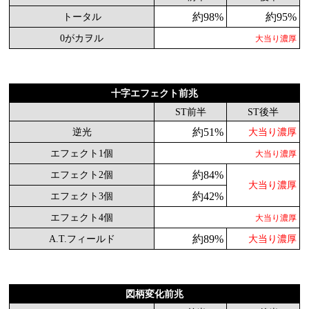
約98%
約95%
トータル
0がカヲル
大当り濃厚
十字エフェクト前兆
ST前半
ST後半
約51%
逆光
大当り濃厚
エフェクト1個
大当り濃厚
約84%
エフェクト2個
大当り濃厚
約42%
エフェクト3個
エフェクト4個
大当り濃厚
約89%
A.T.フィールド
大当り濃厚
図柄変化前兆