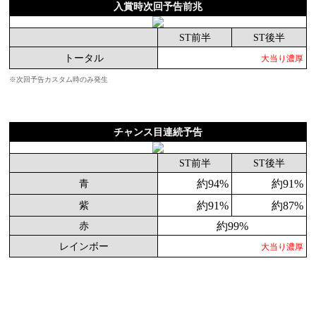
入賞時次回予告前兆
ST前半
ST後半
トータル
大当り濃厚
※次回予告カスタム時のみ発生
チャンス目連続予告
ST前半
ST後半
約94%
約91%
青
約91%
約87%
紫
約99%
赤
レインボー
大当り濃厚