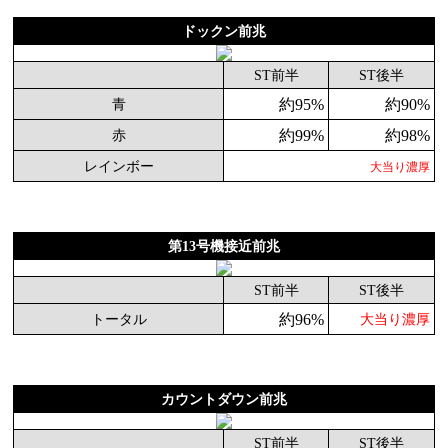
ドックン前兆
ST前半
ST後半
約95%
約90%
青
約99%
約98%
赤
レインボー
大当り濃厚
第13号機接近前兆
ST前半
ST後半
約96%
トータル
大当り濃厚
カウントダウン前兆
ST前半
ST後半