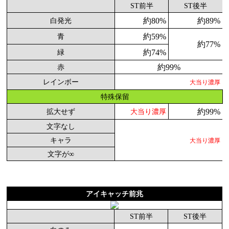
ST前半
ST後半
約80%
約89%
白発光
約59%
青
約77%
約74%
緑
約99%
赤
レインボー
大当り濃厚
特殊保留
約99%
拡大せず
大当り濃厚
文字なし
キャラ
大当り濃厚
文字が∞
アイキャッチ前兆
ST前半
ST後半