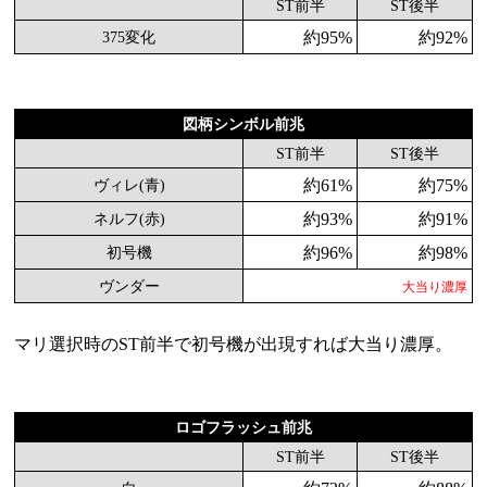
ST前半
ST後半
約95%
約92%
375変化
図柄シンボル前兆
ST前半
ST後半
約61%
約75%
ヴィレ(青)
約93%
約91%
ネルフ(赤)
約96%
約98%
初号機
ヴンダー
大当り濃厚
マリ選択時のST前半で初号機が出現すれば大当り濃厚。
ロゴフラッシュ前兆
ST前半
ST後半