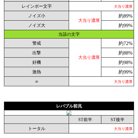
レインボー文字
大当り濃厚
約89%
ノイズ小
大当り濃厚
約99%
ノイズ大
当該の文字
約72%
警戒
約88%
出撃
大当り濃厚
約98%
好機
約99%
激熱
∞
大当り濃厚
レバブル前兆
ST前半
ST後半
トータル
大当り濃厚