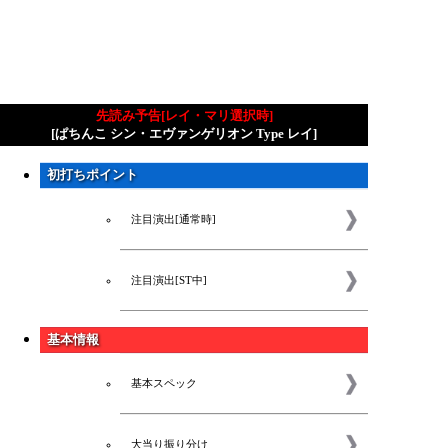
先読み予告[レイ・マリ選択時]
[ぱちんこ シン・エヴァンゲリオン Type レイ]
初打ちポイント
注目演出[通常時]
注目演出[ST中]
基本情報
基本スペック
大当り振り分け