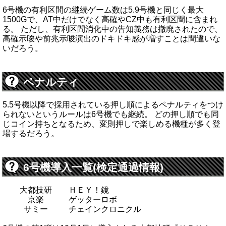
6号機の有利区間の継続ゲーム数は5.9号機と同じく最大
1500Gで、AT中だけでなく高確やCZ中も有利区間に含まれ
る。 ただし、有利区間消化中の告知義務は撤廃されたので、
高確示唆や前兆示唆演出のドキドキ感が増すことは間違いな
いだろう。
ペナルティ
5.5号機以降で採用されている押し順によるペナルティをつけ
られないというルールは6号機でも継続。 どの押し順でも同
じコイン持ちとなるため、変則押しで楽しめる機種が多く登
場するだろう。
6号機導入一覧(検定通過情報)
大都技研
ＨＥＹ！鏡
京楽
ゲッターロボ
サミー
チェインクロニクル