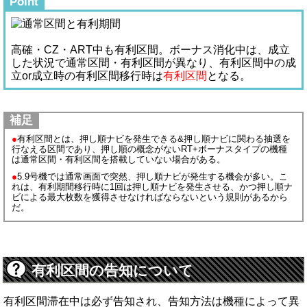
Point
高確・CZ・ART中も有利区間。ボーナス消化中は、成立
した状況で通常区間・有利区間が異なり、有利区間中の成
立or成立時の有利区間移行時は
有利区間
となる。
補足
●
有利区間とは、押し順ナビを発生できる&押し順ナビに関わる抽選を
行なえる区間であり、押し順の概念がないRT+ボーナスタイプの機種
は通常区間・有利区間を搭載していない場合がある。
●
5.9号機では通常画面で突然、押し順ナビが発生する機会が多い。こ
れは、有利期間移行時に1回は押し順ナビを発生させる、かつ押し順ナ
ビによる最大枚数を獲得させなければならないという規則があるから
だ。
有利区間の告知について
有利区間滞在中は必ず告知され、告知方法は機種によって異