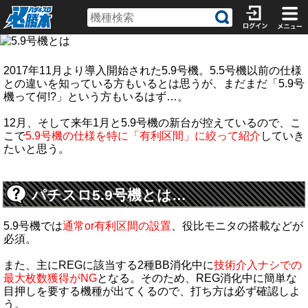
2017年11月より導入開始された5.9号機。5.5号機以前の仕様
との違いを知っている方もいるとは思うが、まだまだ「5.9号
機って何!?」という方もいるはず…。
12月、そして来年1月と5.9号機の新台が控えているので、こ
こで
5.9号機の仕様を特に「有利区間」に絞って紹介
していき
たいと思う。
パチスロ5.9号機とは…
5.9号機では
通常or有利区間の設置
、役比モニタの搭載などが
必須。
また、主にREGに該当する2種BB消化中に
技術介入ナシでの
最大枚数獲得がNG
となる。そのため、REG消化中に簡単な
目押しを要する機種が出てくるので、打ち方は必ず確認しよ
う。