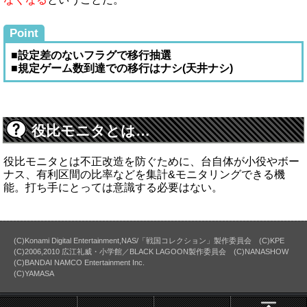
Point
■設定差のないフラグで移行抽選
■規定ゲーム数到達での移行はナシ(天井ナシ)
役比モニタとは…
役比モニタとは不正改造を防ぐために、台自体が小役やボー
ナス、有利区間の比率などを集計&モニタリングできる機
能。打ち手にとっては意識する必要はない。
(C)Konami Digital Entertainment,NAS/「戦国コレクション」製作委員会 (C)KPE
(C)2006,2010 広江礼威・小学館／BLACK LAGOON製作委員会 (C)NANASHOW
(C)BANDAI NAMCO Entertainment Inc.
(C)YAMASA