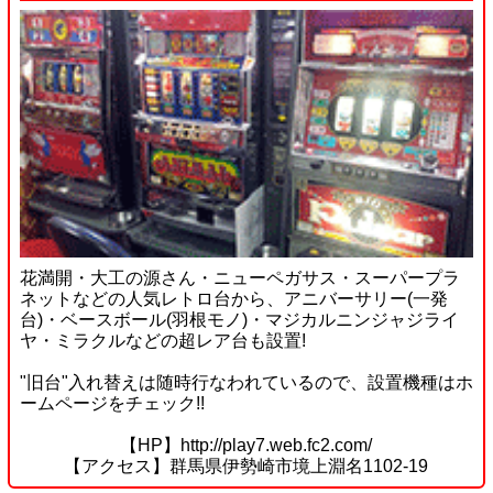
花満開・大工の源さん・ニューペガサス・スーパープラ
ネットなどの人気レトロ台から、アニバーサリー(一発
台)・ベースボール(羽根モノ)・マジカルニンジャジライ
ヤ・ミラクルなどの超レア台も設置!
"旧台"入れ替えは随時行なわれているので、設置機種はホ
ームページをチェック!!
【HP】http://play7.web.fc2.com/
【アクセス】群馬県伊勢崎市境上淵名1102-19