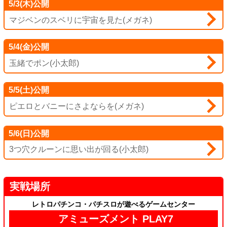
5/3(木)公開
マジベンのスベリに宇宙を見た(メガネ)
5/4(金)公開
玉緒でポン(小太郎)
5/5(土)公開
ピエロとバニーにさよならを(メガネ)
5/6(日)公開
3つ穴クルーンに思い出が回る(小太郎)
実戦場所
レトロパチンコ・パチスロが遊べるゲームセンター
アミューズメント PLAY7