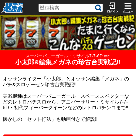
スーパーバニーガール・ミサイル7-7-6D etc.
小太郎&編集メガネの珍古台実戦記!!
オッサンライター「小太郎」とオッサン編集「メガネ」の
パチ&スロゲーセン珍古台実戦記!!
実戦機種はスーパーバニーガール・スペーススペクターな
どのレトロパチスロから、アニバーサリー・ミサイル7-7-
6D・初代フィーバークイーンなどのレトロパチンコまで!!
懐かしの「セット打法」も動画付きで解説!!