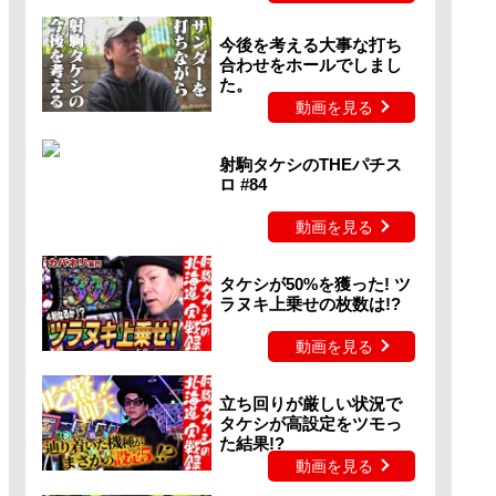
今後を考える大事な打ち
合わせをホールでしまし
た。
動画を見る
射駒タケシのTHEパチス
ロ #84
動画を見る
タケシが50%を獲った! ツ
ラヌキ上乗せの枚数は!?
動画を見る
立ち回りが厳しい状況で
タケシが高設定をツモっ
た結果!?
動画を見る