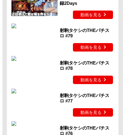
録2Days
動画を見る
射駒タケシのTHEパチス
ロ #79
動画を見る
射駒タケシのTHEパチス
ロ #78
動画を見る
射駒タケシのTHEパチス
ロ #77
動画を見る
射駒タケシのTHEパチス
ロ #76