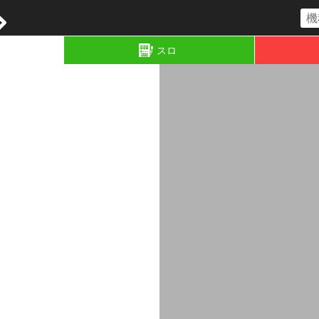
コラム
スロ