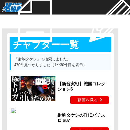
新着
チャプター一覧
「射駒タケシ」で検索しました。
470件見つかりました（1〜30件目を表示）
【新台実戦】戦国コレク
ション6
動画を見る
射駒タケシのTHEパチス
ロ #87