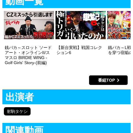
動画一覧
銭バカ～スロット ソード
【新台実戦】戦国コレク
銭バカ～L戦
アート・オンラインII/ス
ション6
を穿つ宿焔の
マスロ BIRDIE WING -
Golf Girls' Story-(前編)
番組TOP
出演者
射駒タケシ
関連動画