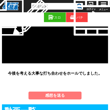
コ
新
ラ
スロ
パチ
着
ム
今後を考える大事な打ち合わせをホールでしました。
感想を送る