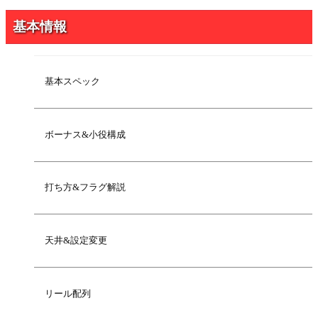
2020年7月21日
【解析】モード移行抽選
基本情報
2020年7月7日
【解析】ボーナス抽選
2020年7月7日
【解析】遅れ発生抽選
2020年6月29日
【解析】小役確率
基本スペック
2020年6月29日
設定看破ポイント(演出以外)
2020年6月29日
【立ち回り】モード示唆演出(ハイビスカスランプ)
ボーナス&小役構成
2020年6月20日
フリーズについて
2020年6月20日
【立ち回り】モード示唆演出(ボーナステンパイ音)
打ち方&フラグ解説
2020年6月20日
ボーナスの揃い方について
2020年5月29日
【解析】1G連抽選
2020年5月29日
【立ち回り】モード示唆演出(ボーナス入賞時)
天井&設定変更
2020年5月21日
有利区間について
リール配列