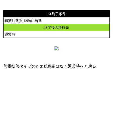
LT終了条件
転落抽選(約1/99)に当選
終了後の移行先
通常時
普電転落タイプのため残保留はなく通常時へと戻る