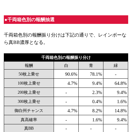
●千両箱色別の報酬抽選
千両箱色別の報酬振り分けは下記の通りで、レインボーな
ら真BB濃厚となる。
千両箱色別の報酬振り分け
報酬
白
青
緑
90.6%
78.1%
-
50枚上乗せ
4.7%
9.4%
64.8%
100枚上乗せ
-
2.3%
9.4%
200枚上乗せ
-
0.4%
1.6%
300枚上乗せ
4.7%
8.2%
14.8%
御白州チャンス
-
1.6%
9.4%
真高確率
-
-
-
真BB