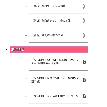
【解析】御白州チャンス抽選
【解析】御白州チャンス中の抽選
【解析】真高確率中の抽選
演出情報
【立ち回り】CZ・AT・真BB終了後のス
テージ(周期モード示唆)
【立ち回り】周期数&ポイント数の色(周
期示唆)
スロ
【立ち回り・設定示唆】御白州ビジョン