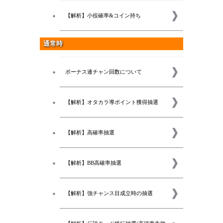
【解析】小役確率&コイン持ち
通常時
ボーナス連チャン回数について
【解析】オタカラ導ポイント獲得抽選
【解析】高確率抽選
【解析】BB高確率抽選
【解析】強チャンス目成立時の抽選