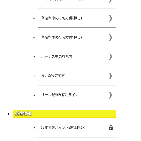
高確率中の打ち方(順押し)
高確率中の打ち方(中押し)
ボーナス中の打ち方
天井&設定変更
リール配列&有効ライン
必勝情報
設定看破ポイント(演出以外)