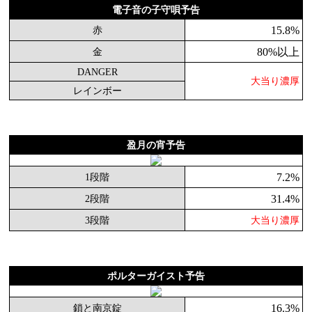
電子音の子守唄予告
15.8%
赤
80%以上
金
DANGER
大当り濃厚
レインボー
盈月の宵予告
7.2%
1段階
31.4%
2段階
3段階
大当り濃厚
ポルターガイスト予告
16.3%
鎖と南京錠