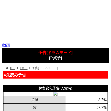
動画
予告[ドラムモード]
[P貞子]
TOP
P貞子
予告[ドラムモード]
●先読み予告
保留変化予告(入賞時)
8.7%
点滅
57.7%
紫