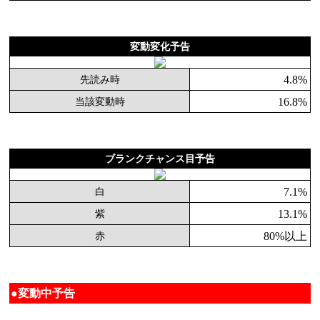
変動変化予告
4.8%
先読み時
16.8%
当該変動時
ブランクチャンス目予告
7.1%
白
13.1%
紫
80%以上
赤
●変動中予告