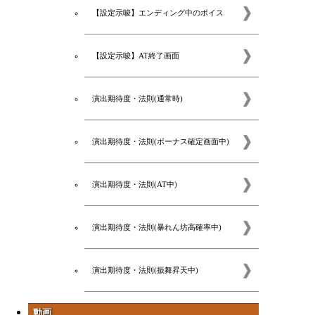
【設定示唆】エンディング中のボイス
【設定示唆】AT終了画面
演出期待度・法則(通常時)
演出期待度・法則(ボーナス確定画面中)
演出期待度・法則(AT中)
演出期待度・法則(暴れん坊高確率中)
スロ
演出期待度・法則(振舞昇天中)
動画