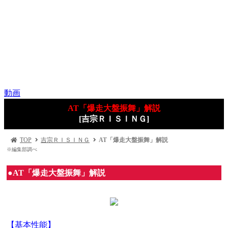
動画
AT「爆走大盤振舞」解説
[吉宗ＲＩＳＩＮＧ]
TOP
吉宗ＲＩＳＩＮＧ
AT「爆走大盤振舞」解説
※編集部調べ
●AT「爆走大盤振舞」解説
【基本性能】