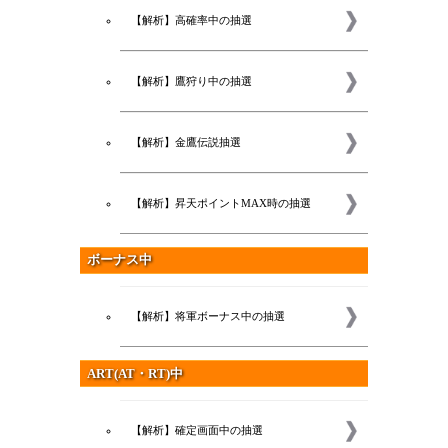
【解析】高確率中の抽選
【解析】鷹狩り中の抽選
【解析】金鷹伝説抽選
【解析】昇天ポイントMAX時の抽選
ボーナス中
【解析】将軍ボーナス中の抽選
新着
ART(AT・RT)中
【解析】確定画面中の抽選