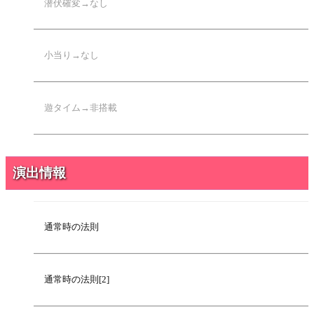
2021年12月12日
注目演出[3][通常時]
潜伏確変→なし
2021年10月29日
基本スペック
2021年10月29日
大当り振り分け
小当り→なし
2021年10月29日
潜伏確変について
2021年10月29日
小当りについて
遊タイム→非搭載
2021年10月29日
遊タイムについて
演出情報
通常時の法則
通常時の法則[2]