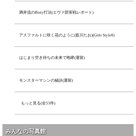
満井流のBisty打法(エヴァ部実戦レポート)
アスファルトに咲く花のように(藍川たお)(Girls Style8)
はじまり空き待ちの未来で咆哮(運留)
モンスターマシンの秘訣(運留)
もっと見る(全53件)
みんなの写真館