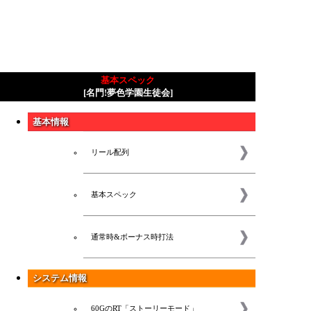
基本スペック
[名門!夢色学園生徒会]
基本情報
リール配列
基本スペック
通常時&ボーナス時打法
システム情報
60GのRT「ストーリーモード」