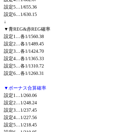
設定5…1/655.36
設定6…1/630.15
↓
▼青REG&赤REG確率
設定1…各1/1560.38
設定2…各1/1489.45
設定3…各1/1424.70
設定4…各1/1365.33
設定5…各1/1310.72
設定6…各1/1260.31
▼ボーナス合算確率
設定1…1/260.06
設定2…1/248.24
設定3…1/237.45
設定4…1/227.56
設定5…1/218.45