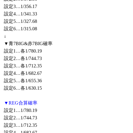
設定3…1/356.17
設定4…1/341.33
設定5…1/327.68
設定6…1/315.08
↓
▼青7BIG&赤7BIG確率
設定1…各1/780.19
設定2…各1/744.73
設定3…各1/712.35
設定4…各1/682.67
設定5…各1/655.36
設定6…各1/630.15
▼REG合算確率
設定1…1/780.19
設定2…1/744.73
設定3…1/712.35
設定4…1/682.67