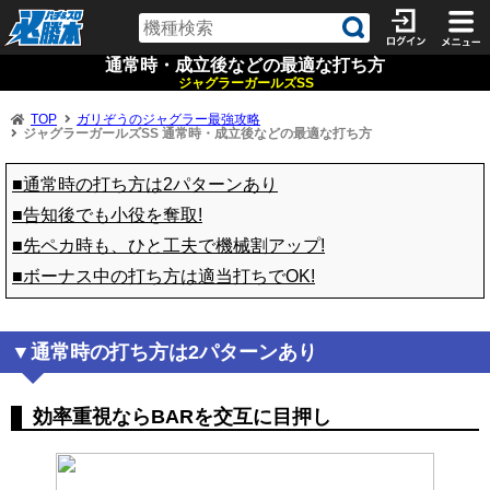
通常時・成立後などの最適な打ち方
ジャグラーガールズSS
TOP
ガリぞうのジャグラー最強攻略
ジャグラーガールズSS 通常時・成立後などの最適な打ち方
■通常時の打ち方は2パターンあり
■告知後でも小役を奪取!
■先ペカ時も、ひと工夫で機械割アップ!
■ボーナス中の打ち方は適当打ちでOK!
通常時の打ち方は2パターンあり
効率重視ならBARを交互に目押し